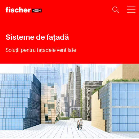
Sisteme de fațadă
Soluții pentru fațadele ventilate