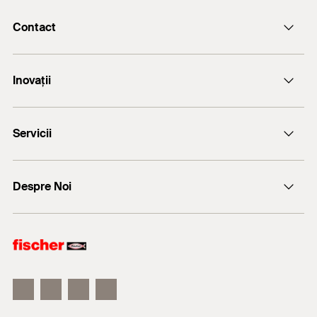
Contact
Email
Inovații
+(40) - 264 455.166
Servicii
FiXperience
Despre Noi
Consultanță tehnică
fischer Consulting
fischertechnik