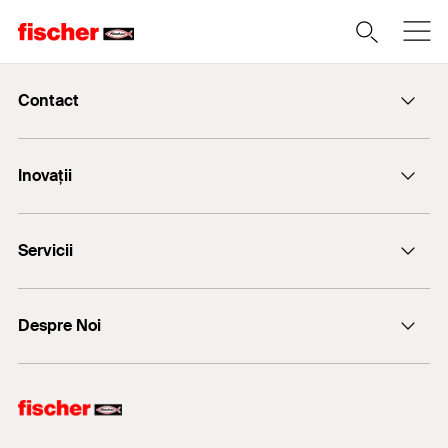
Contact
Email
Inovații
+(40) - 264 455.166
Servicii
FiXperience
Despre Noi
Consultanță tehnică
fischer Consulting
fischertechnik