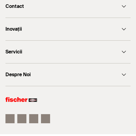
Contact
Email
Inovații
+(40) - 264 455.166
Servicii
FiXperience
Despre Noi
Consultanță tehnică
fischer Consulting
fischertechnik