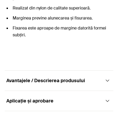
Realizat din nylon de calitate superioară.
Marginea previne alunecarea și fisurarea.
Fixarea este aproape de margine datorită formei
subțiri.
Avantajele / Descrierea produsului
Aplicație și aprobare
Diblul pentru ancorarea standard a schelelor
în beton și cărămidă plină