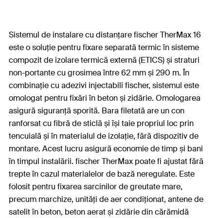
Sistemul de instalare cu distanțare fischer TherMax 16
este o soluție pentru fixare separată termic în sisteme
compozit de izolare termică externă (ETICS) și straturi
non-portante cu grosimea între 62 mm și 290 m. În
combinație cu adezivi injectabili fischer, sistemul este
omologat pentru fixări în beton și zidărie. Omologarea
asigură siguranță sporită. Bara filetată are un con
ranforsat cu fibră de sticlă și își taie propriul loc prin
tencuială și în materialul de izolație, fără dispozitiv de
montare. Acest lucru asigură economie de timp și bani
în timpul instalării. fischer TherMax poate fi ajustat fără
trepte în cazul materialelor de bază neregulate. Este
folosit pentru fixarea sarcinilor de greutate mare,
precum marchize, unități de aer condiționat, antene de
satelit în beton, beton aerat și zidărie din cărămidă