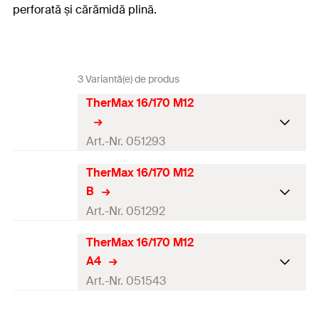
perforată și cărămidă plină.
3 Variantă(e) de produs
TherMax 16/170 M12
Art.-Nr. 051293
TherMax 16/170 M12
DIBt-
B
aprobare
Art.-Nr. 051292
20 tije filetate M16, 20 conuri anti-
frig, 20 şuruburi reglabile M12 A4,
TherMax 16/170 M12
DIBt-
20 şaibe A4, 20 piuliţe A4, 20
A4
aprobare
Conţinut
manşoane perforate 20 x 200, 5 biţi,
Art.-Nr. 051543
5 lama de tăiere, 5 furtunuri
2 tije filetate M16, 2 conuri anti-frig,
prelungitoare cu cioc pentru
2 şuruburi reglabile M12 A4, 2 şaibe
DIBt-
aplicare, 5 manual de utilizare