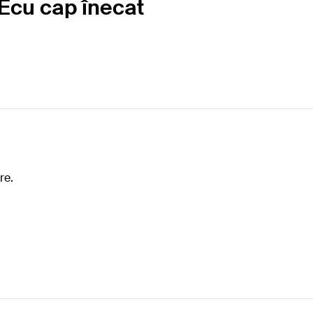
 Ecu cap înecat
re.