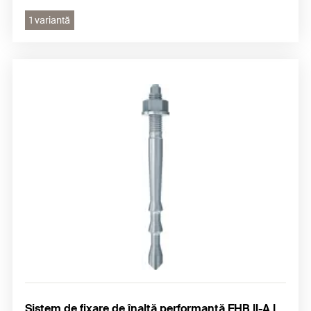
1 variantă
Sistem de fixare de înaltă performanţă FHB II-A L