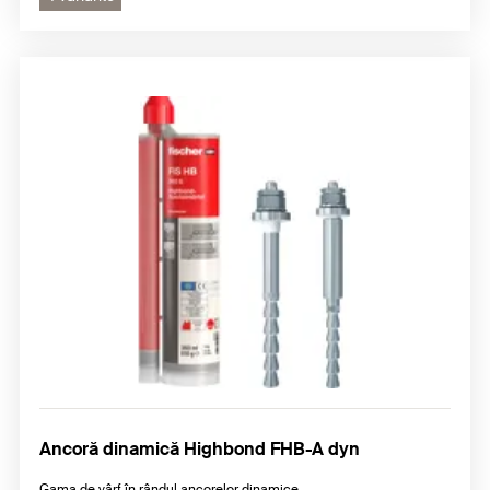
Ancoră dinamică Highbond FHB-A dyn
Gama de vârf în rândul ancorelor dinamice