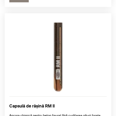
Capsulă de rășină RM II
Ancora chimică pentru beton fisurat fără curățarea găurii forate