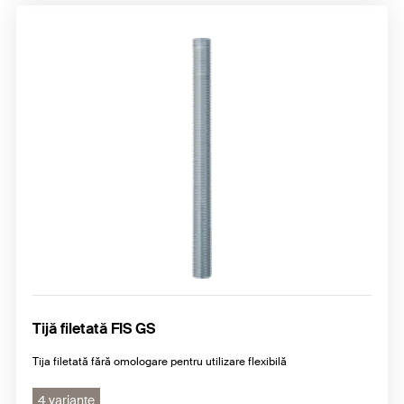
Tijă filetată FIS GS
Tija filetată fără omologare pentru utilizare flexibilă
4 variante