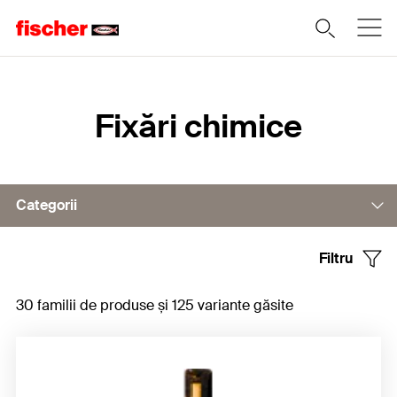
Home
Fixări chimice
Categorii
Filtru
Capsule de rășină
30 familii de produse și 125 variante găsite
Adeziv injectabil
Tijă de ancorare / ancoră cu filet interior
Manșoane de ancoră