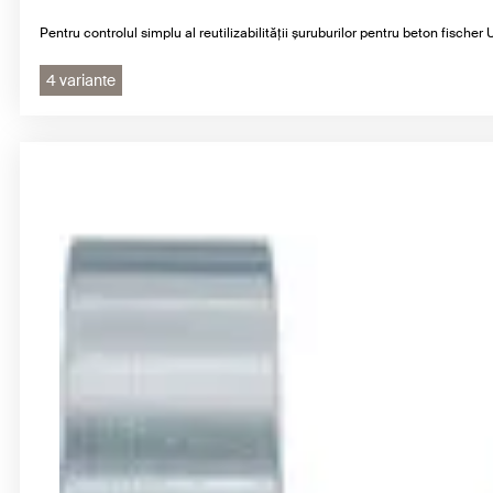
Pentru controlul simplu al reutilizabilității șuruburilor pentru beton fischer 
4 variante