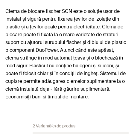
Clema de blocare fischer SCN este o soluție ușor de
instalat și sigură pentru fixarea țevilor de izolație din
plastic și a țevilor goale pentru electricitate. Clema de
blocare poate fi fixată la o mare varietate de straturi
suport cu ajutorul șurubului fischer și diblului de plastic
bicomponent DuoPower. Atunci când este apăsat,
clema strânge în mod automat țeava și o blochează în
mod sigur. Plasticul nu conține halogeni și siliconi, și
poate fi folosit chiar și în condiții de îngheț. Sistemul de
cuplare permite adăugarea clemelor suplimentare la o
clemă instalată deja - fără găurire suplimentară.
Economisiți bani și timpul de montare.
2 Variantă(e) de produs