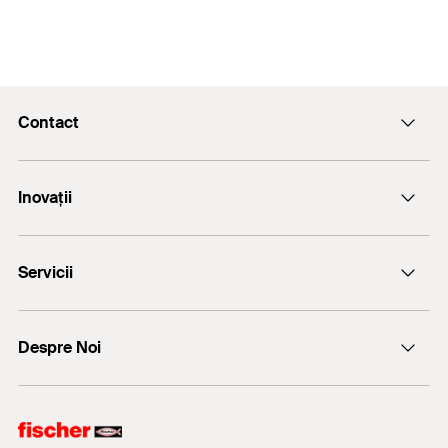
Contact
Email
Inovații
+(40) - 264 455.166
Servicii
FiXperience
Despre Noi
Consultanță tehnică
fischer Consulting
fischertechnik