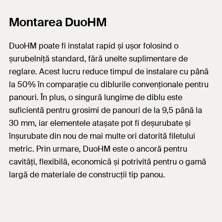
Montarea DuoHM
DuoHM poate fi instalat rapid și ușor folosind o
șurubelniță standard, fără unelte suplimentare de
reglare. Acest lucru reduce timpul de instalare cu până
la 50% în comparație cu diblurile convenționale pentru
panouri. În plus, o singură lungime de diblu este
suficientă pentru grosimi de panouri de la 9,5 până la
30 mm, iar elementele atașate pot fi deșurubate și
înșurubate din nou de mai multe ori datorită filetului
metric. Prin urmare, DuoHM este o ancor
ă
pentru
cavități, flexibilă, economică
și potrivit
ă
pentru o gamă
largă de materiale de construcții tip panou.