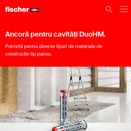
Ancoră pentru cavități DuoHM.
Potrivită pentru diverse tipuri de materiale de
construcție tip panou.