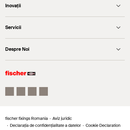
Inovații
+(40) - 264 455.166
Servicii
FiXperience
Despre Noi
Consultanță tehnică
fischer Consulting
fischertechnik
fischer fixings Romania
Aviz juridic
Declarația de confidențialitate a datelor
Cookie Declaration