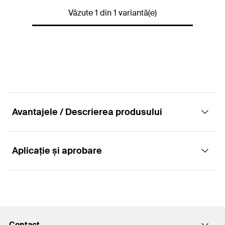
Văzute 1 din 1 variantă(e)
GTIN (EAN-Code)
4006209797174
Avantajele / Descrierea produsului
Aplicație și aprobare
Avantaje
Designul cubului de montare oferă flexibilitate
Aplicații
când vine vorba de cuplarea clemelor pentru țevi
sau a tijelor filetate.
Contact