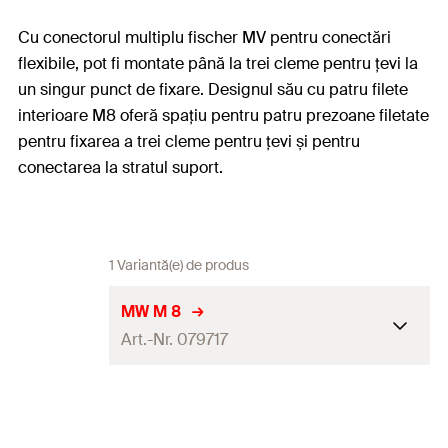
Cu conectorul multiplu fischer MV pentru conectări
flexibile, pot fi montate până la trei cleme pentru țevi la
un singur punct de fixare. Designul său cu patru filete
interioare M8 oferă spațiu pentru patru prezoane filetate
pentru fixarea a trei cleme pentru țevi și pentru
conectarea la stratul suport.
1 Variantă(e) de produs
MW M 8
Art.-Nr. 079717
Filet
(
)
M8
A
Cantitate
50