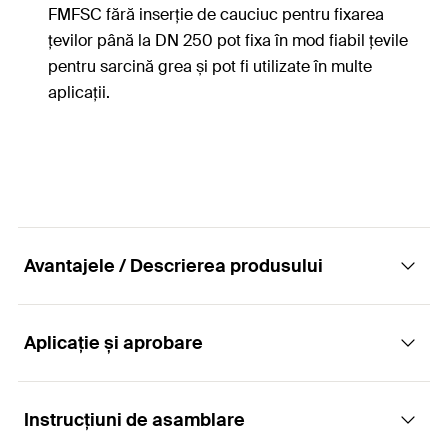
FMFSC fără inserție de cauciuc pentru fixarea
țevilor până la DN 250 pot fixa în mod fiabil țevile
pentru sarcină grea și pot fi utilizate în multe
aplicații.
Avantajele / Descrierea produsului
Aplicație și aprobare
Cleme pentru țevi mari FMFSC - elemente
pentru fixarea stabilă a țevilor și profilelor
mari FMP
Instrucțiuni de asamblare
Aplicații