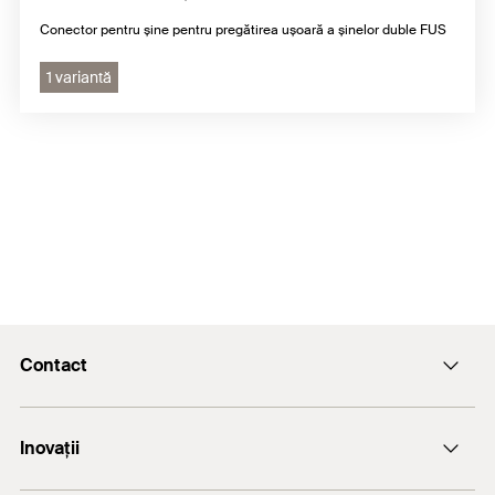
Conector pentru șine pentru pregătirea ușoară a șinelor duble FUS
1 variantă
Contact
Email
Inovații
+(40) - 264 455.166