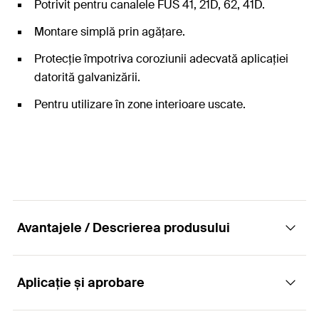
Potrivit pentru canalele FUS 41, 21D, 62, 41D.
Montare simplă prin agățare.
Protecție împotriva coroziunii adecvată aplicației
datorită galvanizării.
Pentru utilizare în zone interioare uscate.
Avantajele / Descrierea produsului
Aplicație și aprobare
Conector în cruce pentru creșterea
flexibilității unei rețele de instalare