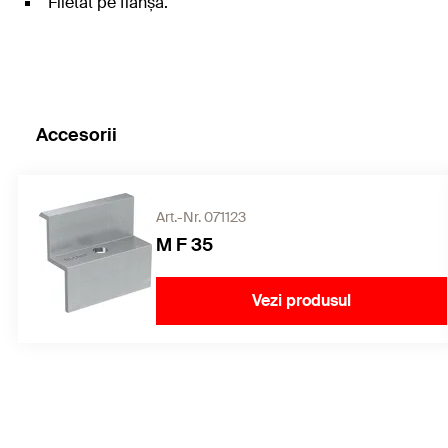
Filetat pe flanșă.
Accesorii
Art.-Nr. 071123
M F 35
Vezi produsul