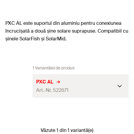
PXC AL este suportul din aluminiu pentru conexiunea
încrucișată a două șine solare suprapuse. Compatibil cu
șinele SolarFish și SolarMid.
1 Variantă(e) de produs
PXC AL
Art.-Nr. 522671
Filet
(
)
M8
M
Lungimea şurubului
(
)
20
l
s
Văzute 1 din 1 variantă(e)