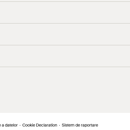
oarse
PR(M)
e a datelor
Cookie Declaration
Sistem de raportare