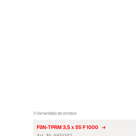
3 Variantă(e) de produs
FSN-TPRM 3,5 x 55 F 1000
Art.-Nr. 665092