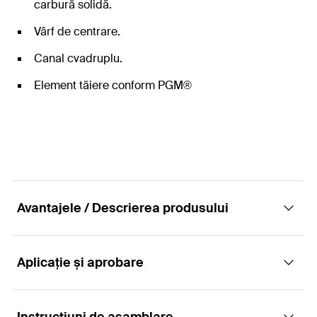
carbură solidă.
Vârf de centrare.
Canal cvadruplu.
Element tăiere conform PGM®
Avantajele / Descrierea produsului
Aplicație și aprobare
Burghiele de impact cu prindere SDS Max
Avantaje