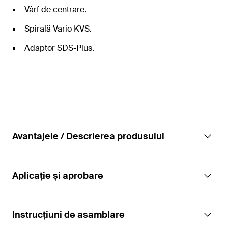
Vârf de centrare.
Spirală Vario KVS.
Adaptor SDS-Plus.
Avantajele / Descrierea produsului
Aplicație și aprobare
Lama cu două caneluri stabilește standarde
noi în ceea ce privește viteza de forare
Instrucțiuni de asamblare
Aplicații