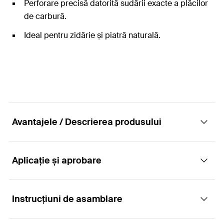
Perforare precisă datorită sudării exacte a plăcilor
de carbură.
Ideal pentru zidărie și piatră naturală.
Avantajele / Descrierea produsului
Aplicație și aprobare
Burghiu robust pentru beton cu vârf din
carbură
Instrucțiuni de asamblare
Aplicații
Avantaje