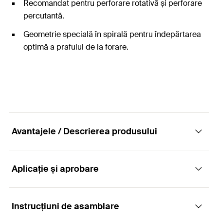
Recomandat pentru perforare rotativă și perforare
percutantă.
Geometrie specială în spirală pentru îndepărtarea
optimă a prafului de la forare.
Avantajele / Descrierea produsului
Aplicație și aprobare
Burghiu universal de zidărie pentru perforare
percutantă și rotativă în zidărie și piatră
naturală
Instrucțiuni de asamblare
Aplicații