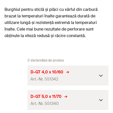
Burghiul pentru sticlă și plăci cu vârful din carbură
brazat la temperaturi înalte garantează durată de
utilizare lungă și rezistență extremă la temperaturi
înalte. Cele mai bune rezultate de perforare sunt
obținute la viteză redusă și răcire constantă.
5 Variantă(e) de produs
D-GT 4,0 x 10/60
Art.-Nr. 551342
Diametru găurire
(
)
4
d
D-GT 5,0 x 11/70
0
Art.-Nr. 551340
Lungime totală
(
)
60
l