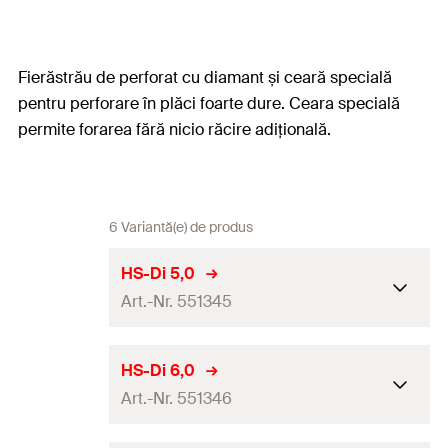
Fierăstrău de perforat cu diamant și ceară specială
pentru perforare în plăci foarte dure. Ceara specială
permite forarea fără nicio răcire adițională.
6 Variantă(e) de produs
HS-Di 5,0
Art.-Nr. 551345
Diametru găurire
(
)
5
d
HS-Di 6,0
0
Art.-Nr. 551346
Lungime totală
(
)
80
l