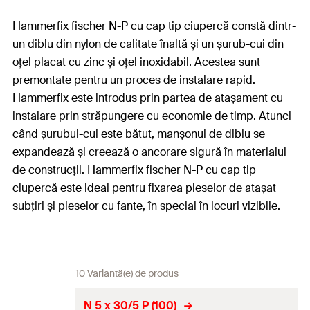
Hammerfix fischer N-P cu cap tip ciupercă constă dintr-
un diblu din nylon de calitate înaltă și un șurub-cui din
oțel placat cu zinc și oțel inoxidabil. Acestea sunt
premontate pentru un proces de instalare rapid.
Hammerfix este introdus prin partea de atașament cu
instalare prin străpungere cu economie de timp. Atunci
când șurubul-cui este bătut, manșonul de diblu se
expandează și creează o ancorare sigură în materialul
de construcții. Hammerfix fischer N-P cu cap tip
ciupercă este ideal pentru fixarea pieselor de atașat
subțiri și pieselor cu fante, în special în locuri vizibile.
10 Variantă(e) de produs
N 5 x 30/5 P (100)