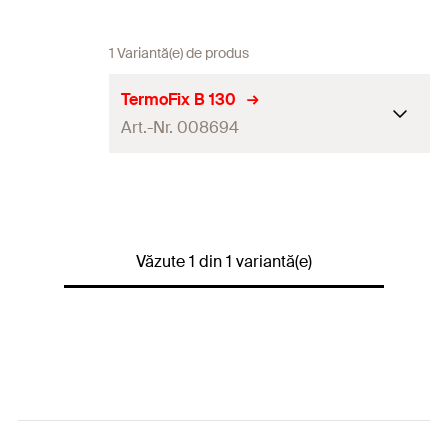
1 Variantă(e) de produs
TermoFix B 130
Art.-Nr. 008694
Lungimea ancorei
(
)
130
l
Grosime max. element de
110
fixat
(
)
t
Văzute 1 din 1 variantă(e)
fix
Disc ø
60
Cantitate
100
GTIN (EAN-Code)
4000657086941