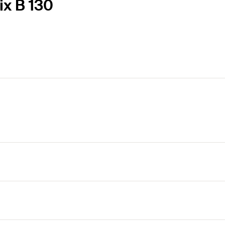
ix B 130
letant cu placare Delta Seal pentru suprafețe suport 