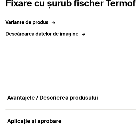
Fixare cu șurub fischer Termof
Variante de produs
Descărcarea datelor de imagine
Avantajele / Descrierea produsului
Aplicație și aprobare
Fixarea structurală ETIC cu șurub cu șurub autofi