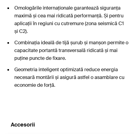
Omologările internaționale garantează siguranța
maximă și cea mai ridicată performanță. Și pentru
aplicații în regiuni cu cutremure (zona seismică C1
și C2).
Combinația ideală de tijă șurub și manșon permite o
capacitate portantă transversală ridicată și mai
puține puncte de fixare.
Geometria inteligent optimizată reduce energia
necesară montării și asigură astfel o asamblare cu
economie de forță.
Accesorii