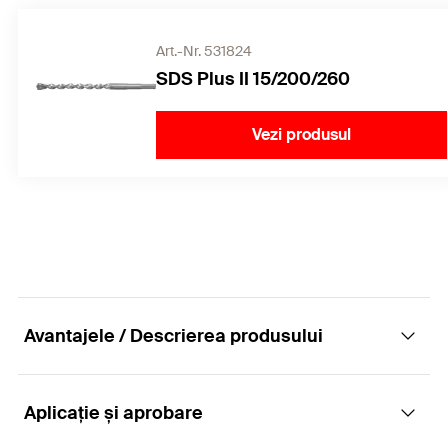
Art.-Nr. 531824
SDS Plus II 15/200/260
Vezi produsul
Avantajele / Descrierea produsului
Aplicație și aprobare
Puternic, sigur și estetic cu șaibe și piulițe