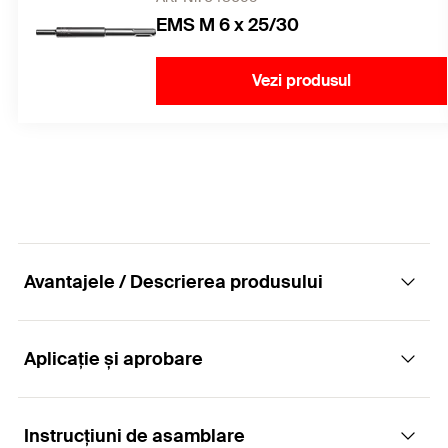
EMS M 6 x 25/30
Vezi produsul
Avantajele / Descrierea produsului
Aplicație și aprobare
Ancora de impact eficientă din punct de
vedere al costului, cu flanșă pentru instalare
rapidă și simplă
Instrucțiuni de asamblare