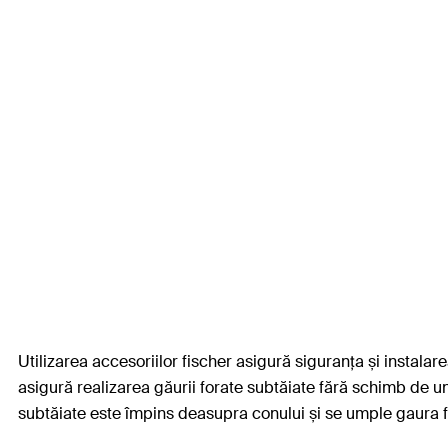
Utilizarea accesoriilor fischer asigură siguranța și instal
asigură realizarea găurii forate subtăiate fără schimb de u
subtăiate este împins deasupra conului și se umple gaura fo