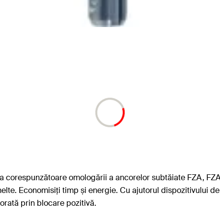
area corespunzătoare omologării a ancorelor subtăiate FZA, FZ
nelte. Economisiți timp și energie. Cu ajutorul dispozitivului
rată prin blocare pozitivă.