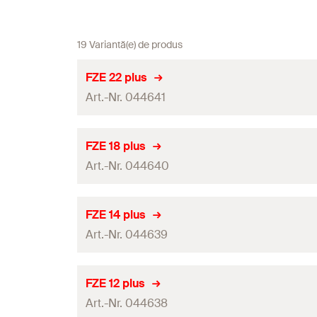
19 Variantă(e) de produs
FZE 22 plus
Art.-Nr. 044641
Lungime de lucru
FZE 18 plus
Art.-Nr. 044640
Se potriveşte cu ancora
Diametru găurire
(
)
d
0
Lungime de lucru
FZE 14 plus
Cantitate
Art.-Nr. 044639
Se potriveşte cu ancora
GTIN (EAN-Code)
Diametru găurire
(
)
d
0
Lungime de lucru
FZE 12 plus
Cantitate
Art.-Nr. 044638
Se potriveşte cu ancora