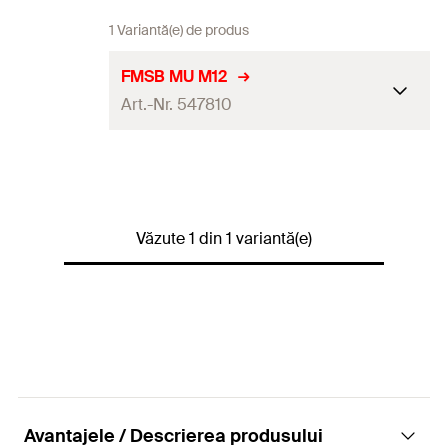
1 Variantă(e) de produs
FMSB MU M12
Art.-Nr. 547810
Cantitate
100
GTIN (EAN-Code)
4048962338751
Văzute 1 din 1 variantă(e)
Avantajele / Descrierea produsului