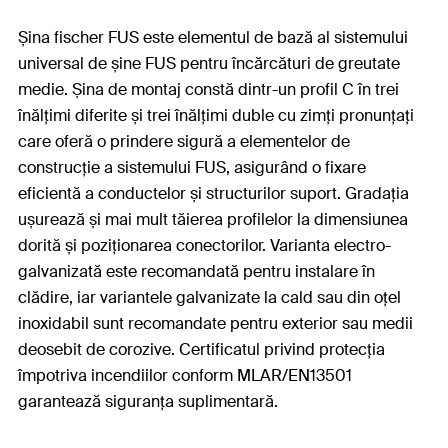
Șina fischer FUS este elementul de bază al sistemului
universal de șine FUS pentru încărcături de greutate
medie. Șina de montaj constă dintr-un profil C în trei
înălțimi diferite și trei înălțimi duble cu zimți pronunțați
care oferă o prindere sigură a elementelor de
construcție a sistemului FUS, asigurând o fixare
eficientă a conductelor și structurilor suport. Gradația
ușurează și mai mult tăierea profilelor la dimensiunea
dorită și poziționarea conectorilor. Varianta electro-
galvanizată este recomandată pentru instalare în
clădire, iar variantele galvanizate la cald sau din oțel
inoxidabil sunt recomandate pentru exterior sau medii
deosebit de corozive. Certificatul privind protecția
împotriva incendiilor conform MLAR/EN13501
garantează siguranța suplimentară.