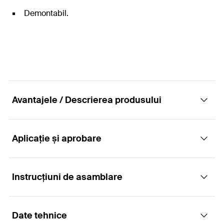
Demontabil.
Avantajele / Descrierea produsului
Aplicație și aprobare
Ancora de înaltă performanță eficientă în
raport cu costul pentru instalare prin
străpungere în beton nefisurat
Instrucțiuni de asamblare
Aplicații
Avantaje
Date tehnice
Toarte