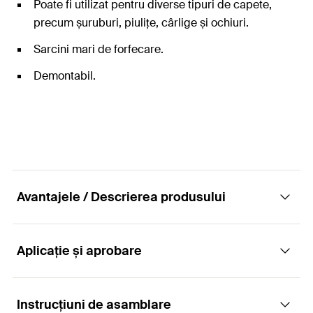
Poate fi utilizat pentru diverse tipuri de capete,
precum șuruburi, piulițe, cârlige și ochiuri.
Sarcini mari de forfecare.
Demontabil.
Avantajele / Descrierea produsului
Aplicație și aprobare
Ancora de înaltă performanță eficientă în
raport cu costul pentru instalare prin
străpungere în beton nefisurat
Instrucțiuni de asamblare