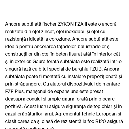
Ancora subtăiată fischer ZYKON FZA II este o ancoră
realizată din oțel zincat, oțel inoxidabil și oțel cu
rezistență ridicată la coroziune. Ancora subtăiată este
ideală pentru ancorarea fațadelor, balustradelor și
construcțiilor din oțel în beton fisurat atât în interior cât
și în exterior. Gaura forată subtăiată este realizată într-o
singură fază cu bitul special de burghiu FZUB. Ancora
subtăiată poate fi montată cu instalare prepoziționată și
prin străpungere. Cu ajutorul dispozitivului de montare
FZE Plus, manșonul de expansiune este presat
deasupra conului și umple gaura forată prin blocare
pozitivă. Acest lucru asigură siguranță de top chiar și în
cazul crăpăturilor largi. Agrementul Tehnic European și
clasificarea ca și clasă de rezistență la foc R120 asigură
siguranță suplimentară.