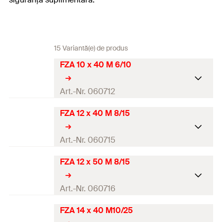
15 Variantă(e) de produs
FZA 10 x 40 M 6/10
Art.-Nr. 060712
FZA 12 x 40 M 8/15
Aprobare
DIBt-aprobare
Art.-Nr. 060715
Burghiu necesar FZUB
10 x 40
FZA 12 x 50 M 8/15
Aprobare
Instrument necesar de
FZE 10 plus
DIBt-aprobare
Art.-Nr. 060716
montare FZE plus
Burghiu necesar FZUB
12 x 40
FZA 14 x 40 M10/25
Diametru găurire
(
)
10
d
Aprobare
0