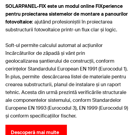
SOLARPANEL-FIX este un modul online FiXperience
pentru proiectarea sistemelor de montare a panourilor
fotovoltaice
: ajut
â
nd profesioniștii în proiectarea
substructurii fotovoltaice printr-un flux clar și logic.
Soft-ul permite calculul automat al acțiunilor
încărcăturilor de zăpadă și vânt prin
geolocalizarea șantierului de construcții, conform
cerințelor Standardului European EN 1991 (Eurocodul 1).
În plus, permite descărcarea listei de materiale pentru
crearea substructurii, planul de instalare și un raport
tehnic. Acesta din urmă prezintă verificările structurale
ale componentelor sistemului, conform Standardelor
Europene EN 1993 (Eurocodul 3), EN 1999 (Eurocodul 9)
și conform specificațiilor fischer.
Descoperă mai multe