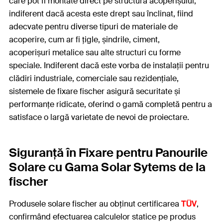
care pot fi montate direct pe structura acoperișului,
indiferent dacă acesta este drept sau înclinat, fiind
adecvate pentru diverse tipuri de materiale de
acoperire, cum ar fi țigle, șindrile, ciment,
acoperișuri metalice sau alte structuri cu forme
speciale. Indiferent dacă este vorba de instalații pentru
clădiri industriale, comerciale sau rezidențiale,
sistemele de fixare fischer asigură securitate și
performanțe ridicate, oferind o gamă completă pentru a
satisface o largă varietate de nevoi de proiectare.
Siguranță în Fixare pentru Panourile
Solare cu Gama Solar Sytems de la
fischer
Produsele solare fischer au obținut certificarea
TÜV
,
confirmând efectuarea calculelor statice pe produs